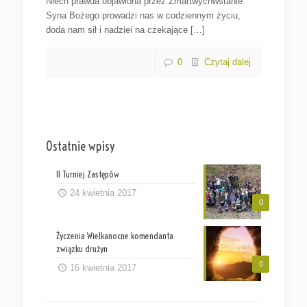
Niech prawda objawiona przez Zmartwychwstanie
Syna Bożego prowadzi nas w codziennym życiu,
doda nam sił i nadziei na czekające […]
0
Czytaj dalej
Ostatnie wpisy
II Turniej Zastępów
24 kwietnia 2017
0
Życzenia Wielkanocne komendanta
związku drużyn
0
16 kwietnia 2017