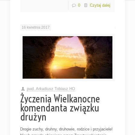
0
Czytaj dalej
16 kwietnia 2017
pwd. Arkadiusz Tobiasz HO
Życzenia Wielkanocne
komendanta związku
drużyn
Drogie zuchy, druhny, druhowie, rodzice i przyjaciele!