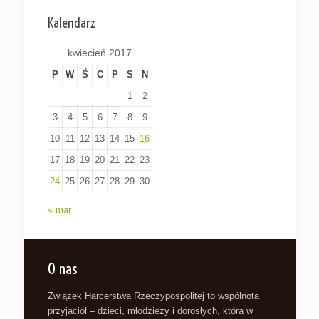
Kalendarz
kwiecień 2017
P
W
Ś
C
P
S
N
1
2
3
4
5
6
7
8
9
10
11
12
13
14
15
16
17
18
19
20
21
22
23
24
25
26
27
28
29
30
« mar
O nas
Związek Harcerstwa Rzeczypospolitej to wspólnota
przyjaciół – dzieci, młodzieży i dorosłych, która w