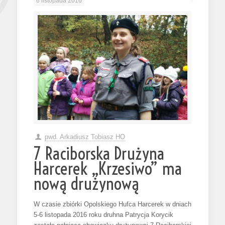
6 listopada 2016
pwd. Arkadiusz Tobiasz HO
7 Raciborska Drużyna
Harcerek „Krzesiwo” ma
nową drużynową
W czasie zbiórki Opolskiego Hufca Harcerek w dniach
5-6 listopada 2016 roku druhna Patrycja Korycik