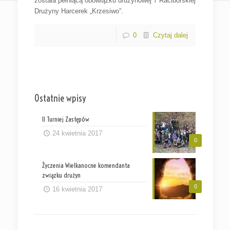
została pełniącą obowiązku drużynowej 7 Raciborskiej
Drużyny Harcerek „Krzesiwo”.
0
Czytaj dalej
Ostatnie wpisy
II Turniej Zastępów
24 kwietnia 2017
0
Życzenia Wielkanocne komendanta
związku drużyn
0
16 kwietnia 2017