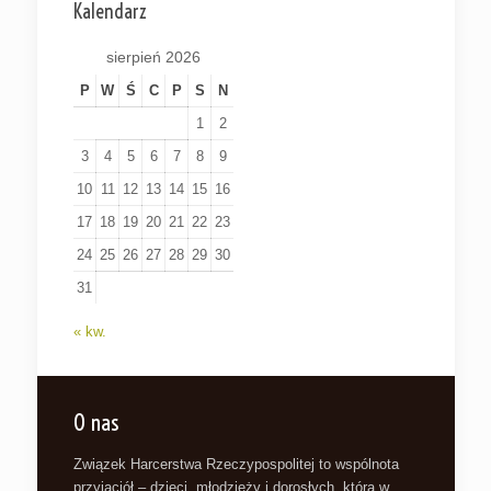
Kalendarz
sierpień 2026
P
W
Ś
C
P
S
N
1
2
3
4
5
6
7
8
9
10
11
12
13
14
15
16
17
18
19
20
21
22
23
24
25
26
27
28
29
30
31
« kw.
O nas
Związek Harcerstwa Rzeczypospolitej to wspólnota
przyjaciół – dzieci, młodzieży i dorosłych, która w