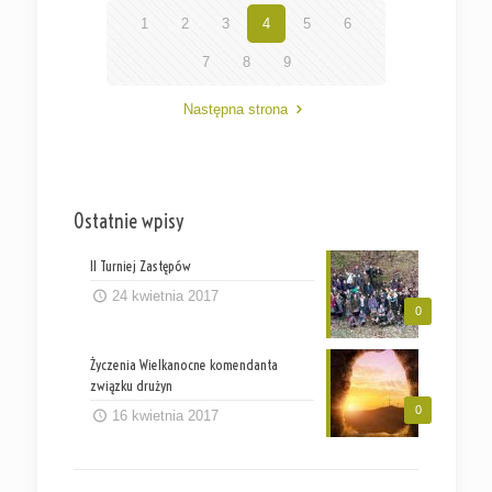
1
2
3
4
5
6
7
8
9
Następna strona
Ostatnie wpisy
II Turniej Zastępów
24 kwietnia 2017
0
Życzenia Wielkanocne komendanta
związku drużyn
0
16 kwietnia 2017