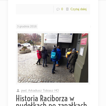
0
Czytaj dalej
3 grudnia 2016
pwd. Arkadiusz Tobiasz HO
Historia Raciborza w
pudełkach po zapałkach