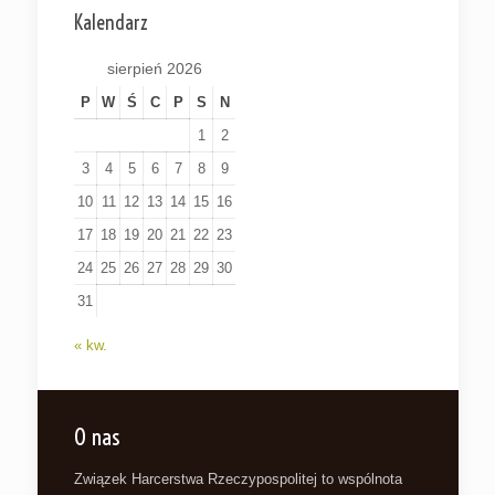
Kalendarz
sierpień 2026
P
W
Ś
C
P
S
N
1
2
3
4
5
6
7
8
9
10
11
12
13
14
15
16
17
18
19
20
21
22
23
24
25
26
27
28
29
30
31
« kw.
O nas
Związek Harcerstwa Rzeczypospolitej to wspólnota