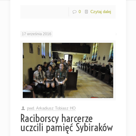
0
Czytaj dalej
17 września 2016
pwd. Arkadiusz Tobiasz HO
Raciborscy harcerze
uczcili pamięć Sybiraków