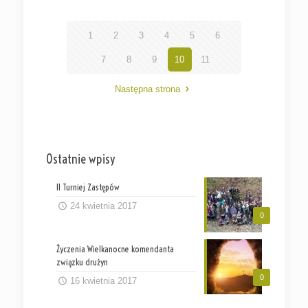
1
2
3
4
5
6
7
8
9
10
11
Następna strona
Ostatnie wpisy
II Turniej Zastępów
24 kwietnia 2017
0
Życzenia Wielkanocne komendanta
związku drużyn
0
16 kwietnia 2017