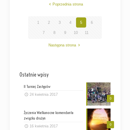
Poprzednia strona
1
2
3
4
5
6
7
8
9
10
11
Następna strona
Ostatnie wpisy
II Turniej Zastępów
24 kwietnia 2017
0
Życzenia Wielkanocne komendanta
związku drużyn
0
16 kwietnia 2017