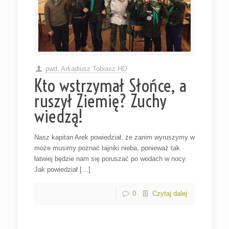
pwd. Arkadiusz Tobiasz HO
Kto wstrzymał Słońce, a
ruszył Ziemię? Zuchy
wiedzą!
Nasz kapitan Arek powiedział, że zanim wyruszymy w
może musimy poznać tajniki nieba, ponieważ tak
łatwiej będzie nam się poruszać po wodach w nocy.
Jak powiedział […]
0
Czytaj dalej