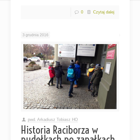
0
Czytaj dalej
3 grudnia 2016
pwd. Arkadiusz Tobiasz HO
Historia Raciborza w
pudełkach po zapałkach