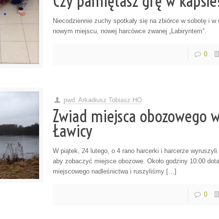
Czy pamiętasz grę w kapsle
Niecodziennie zuchy spotkały się na zbiórce w sobotę i w
nowym miejscu, nowej harcówce zwanej „Labiryntem”.
0
pwd. Arkadiusz Tobiasz HO
Zwiad miejsca obozowego 
Ławicy
W piątek, 24 lutego, o 4 rano harcerki i harcerze wyruszyl
aby zobaczyć miejsce obozowe. Około godziny 10:00 dota
miejscowego nadleśnictwa i ruszyliśmy […]
0