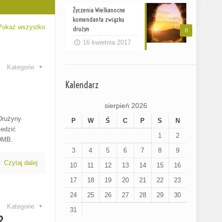
Życzenia Wielkanocne
komendanta związku
Pokaż wszystko
drużyn
0
16 kwietnia 2017
Kategorie
Kalendarz
sierpień 2026
 Drużyny
P
W
Ś
C
P
S
N
iedzić
1
2
 DMB.
3
4
5
6
7
8
9
Czytaj dalej
10
11
12
13
14
15
16
17
18
19
20
21
22
23
24
25
26
27
28
29
30
Kategorie
31