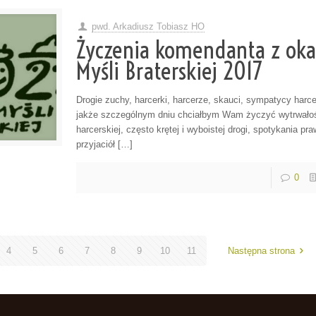
pwd. Arkadiusz Tobiasz HO
Życzenia komendanta z okaz
Myśli Braterskiej 2017
Drogie zuchy, harcerki, harcerze, skauci, sympatycy har
jakże szczególnym dniu chciałbym Wam życzyć wytrwało
harcerskiej, często krętej i wyboistej drogi, spotykania p
przyjaciół […]
0
4
5
6
7
8
9
10
11
Następna strona