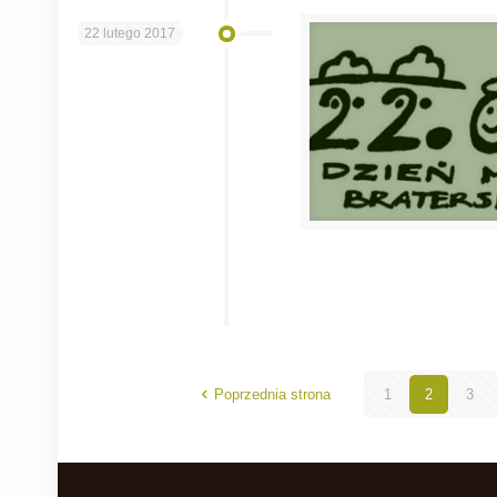
22 lutego 2017
Poprzednia strona
1
2
3