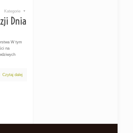
Kategorie
ji Dnia
cerstwa W tym
ści na
rawdziwych
Czytaj dalej