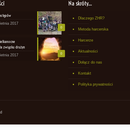
ści
Na skróty…
Zastępów
Dlaczego ZHR?
ietnia 2017
0
Metoda harcerska
Harcerze
ielkanocne
a związku drużyn
Aktualności
0
ietnia 2017
Dołącz do nas
Kontakt
Polityka prywatności
ed