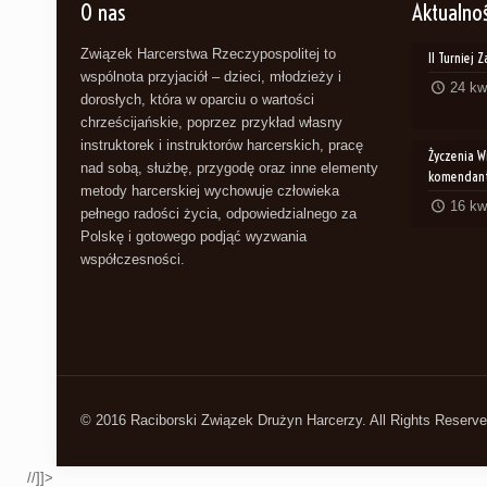
O nas
Aktualno
Związek Harcerstwa Rzeczypospolitej to
II Turniej 
wspólnota przyjaciół – dzieci, młodzieży i
24 kw
dorosłych, która w oparciu o wartości
chrześcijańskie, poprzez przykład własny
instruktorek i instruktorów harcerskich, pracę
Życzenia W
nad sobą, służbę, przygodę oraz inne elementy
komendant
metody harcerskiej wychowuje człowieka
16 kw
pełnego radości życia, odpowiedzialnego za
Polskę i gotowego podjąć wyzwania
współczesności.
© 2016 Raciborski Związek Drużyn Harcerzy. All Rights Reserv
//]]>