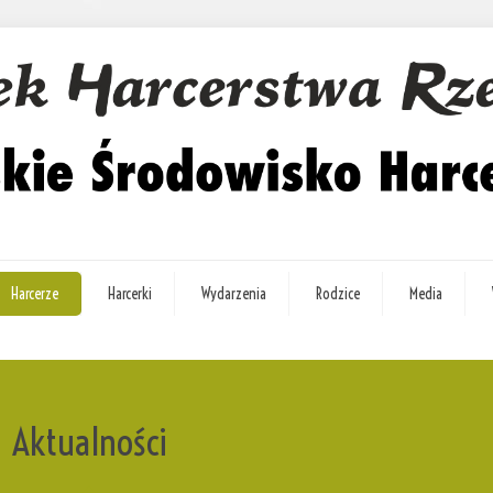
Harcerze
Harcerki
Wydarzenia
Rodzice
Media
Aktualności