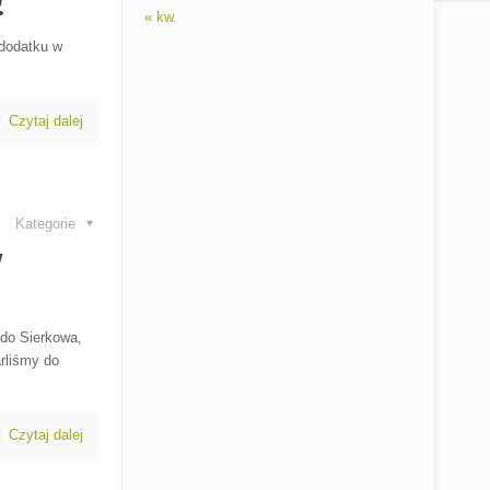
?
« kw.
 dodatku w
Czytaj dalej
Kategorie
w
i do Sierkowa,
rliśmy do
Czytaj dalej