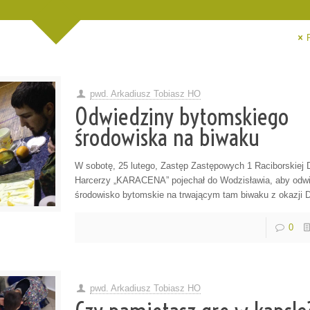
pwd. Arkadiusz Tobiasz HO
Odwiedziny bytomskiego
środowiska na biwaku
W sobotę, 25 lutego, Zastęp Zastępowych 1 Raciborskiej
Harcerzy „KARACENA” pojechał do Wodzisławia, aby odw
środowisko bytomskie na trwającym tam biwaku z okazji
0
pwd. Arkadiusz Tobiasz HO